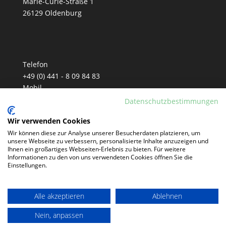
Marie-Curie-Straße 1
26129 Oldenburg
Telefon
+49 (0) 441 - 8 09 84 83
Mobil
+49 (0) 152 - 33 90 81 77
Datenschutzbestimmungen
E-Mail
Wir verwenden Cookies
info@tm-telemarketing.de
Wir können diese zur Analyse unserer Besucherdaten platzieren, um
unsere Webseite zu verbessern, personalisierte Inhalte anzuzeigen und
Ihnen ein großartiges Webseiten-Erlebnis zu bieten. Für weitere
Informationen zu den von uns verwendeten Cookies öffnen Sie die
Einstellungen.
Alle akzeptieren
Ablehnen
Nein, anpassen