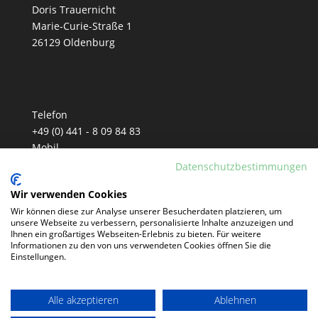
Doris Trauernicht
Marie-Curie-Straße 1
26129 Oldenburg
Telefon
+49 (0) 441 - 8 09 84 83
Mobil
+49 (0) 152 - 33 90 81 77
Datenschutzbestimmungen
E-Mail
Wir verwenden Cookies
info@tm-telemarketing.de
Wir können diese zur Analyse unserer Besucherdaten platzieren, um
unsere Webseite zu verbessern, personalisierte Inhalte anzuzeigen und
Ihnen ein großartiges Webseiten-Erlebnis zu bieten. Für weitere
Informationen zu den von uns verwendeten Cookies öffnen Sie die
Einstellungen.
Alle akzeptieren
Ablehnen