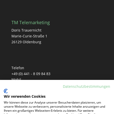
TM Telemarketing
Doris Trauernicht
Marie-Curie-Straße 1
26129 Oldenburg
Telefon
+49 (0) 441 - 8 09 84 83
Mobil
+49 (0) 152 - 33 90 81 77
Datenschutzbestimmungen
E-Mail
Wir verwenden Cookies
info@tm-telemarketing.de
Wir können diese zur Analyse unserer Besucherdaten platzieren, um
unsere Webseite zu verbessern, personalisierte Inhalte anzuzeigen und
Ihnen ein großartiges Webseiten-Erlebnis zu bieten. Für weitere