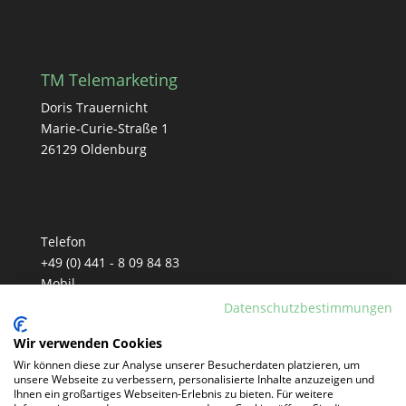
TM Telemarketing
Doris Trauernicht
Marie-Curie-Straße 1
26129 Oldenburg
Telefon
+49 (0) 441 - 8 09 84 83
Mobil
+49 (0) 152 - 33 90 81 77
Datenschutzbestimmungen
E-Mail
Wir verwenden Cookies
info@tm-telemarketing.de
Wir können diese zur Analyse unserer Besucherdaten platzieren, um
unsere Webseite zu verbessern, personalisierte Inhalte anzuzeigen und
Ihnen ein großartiges Webseiten-Erlebnis zu bieten. Für weitere