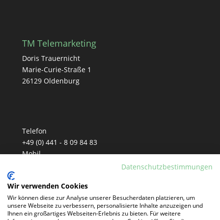
TM Telemarketing
Doris Trauernicht
Marie-Curie-Straße 1
26129 Oldenburg
Telefon
+49 (0) 441 - 8 09 84 83
Mobil
+49 (0) 152 - 33 90 81 77
Datenschutzbestimmungen
E-Mail
Wir verwenden Cookies
info@tm-telemarketing.de
Wir können diese zur Analyse unserer Besucherdaten platzieren, um
unsere Webseite zu verbessern, personalisierte Inhalte anzuzeigen und
Ihnen ein großartiges Webseiten-Erlebnis zu bieten. Für weitere