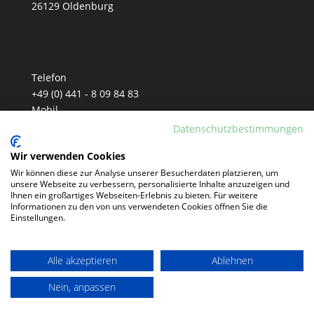
26129 Oldenburg
Telefon
+49 (0) 441 - 8 09 84 83
Mobil
+49 (0) 152 - 33 90 81 77
Datenschutzbestimmungen
E-Mail
Wir verwenden Cookies
info@tm-telemarketing.de
Wir können diese zur Analyse unserer Besucherdaten platzieren, um
unsere Webseite zu verbessern, personalisierte Inhalte anzuzeigen und
Ihnen ein großartiges Webseiten-Erlebnis zu bieten. Für weitere
Informationen zu den von uns verwendeten Cookies öffnen Sie die
Einstellungen.
Alle akzeptieren
Ablehnen
Nein, anpassen