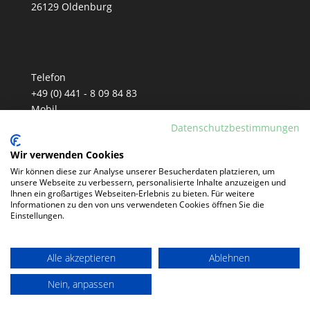
26129 Oldenburg
Telefon
+49 (0) 441 - 8 09 84 83
Mobil
+49 (0) 152 - 33 90 81 77
Datenschutzbestimmungen
E-Mail
Wir verwenden Cookies
info@tm-telemarketing.de
Wir können diese zur Analyse unserer Besucherdaten platzieren, um
unsere Webseite zu verbessern, personalisierte Inhalte anzuzeigen und
Ihnen ein großartiges Webseiten-Erlebnis zu bieten. Für weitere
Informationen zu den von uns verwendeten Cookies öffnen Sie die
Einstellungen.
Alle akzeptieren
Ablehnen
Nein, anpassen