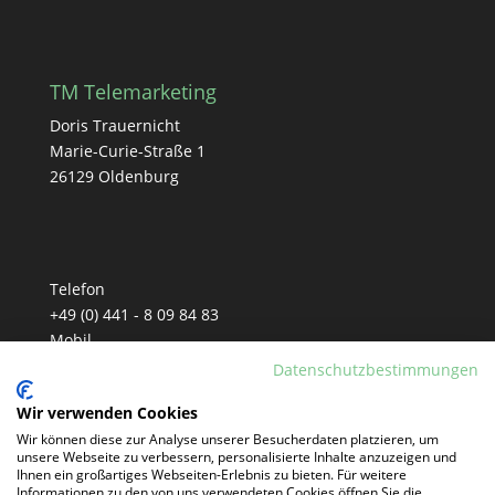
TM Telemarketing
Doris Trauernicht
Marie-Curie-Straße 1
26129 Oldenburg
Telefon
+49 (0) 441 - 8 09 84 83
Mobil
+49 (0) 152 - 33 90 81 77
Datenschutzbestimmungen
E-Mail
Wir verwenden Cookies
info@tm-telemarketing.de
Wir können diese zur Analyse unserer Besucherdaten platzieren, um
unsere Webseite zu verbessern, personalisierte Inhalte anzuzeigen und
Ihnen ein großartiges Webseiten-Erlebnis zu bieten. Für weitere
Informationen zu den von uns verwendeten Cookies öffnen Sie die